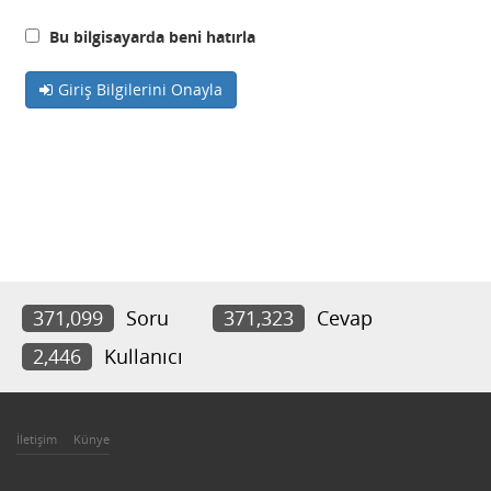
Bu bilgisayarda beni hatırla
Giriş Bilgilerini Onayla
371,099
Soru
371,323
Cevap
2,446
Kullanıcı
İletişim
Künye