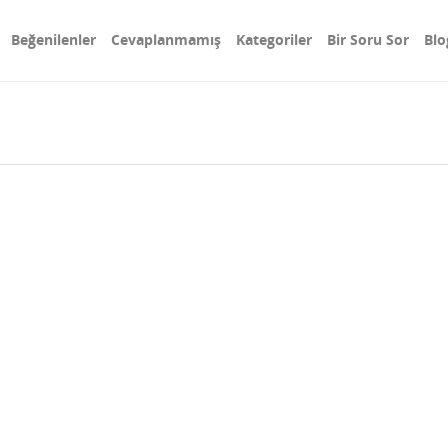
Beğenilenler
Cevaplanmamış
Kategoriler
Bir Soru Sor
Blo