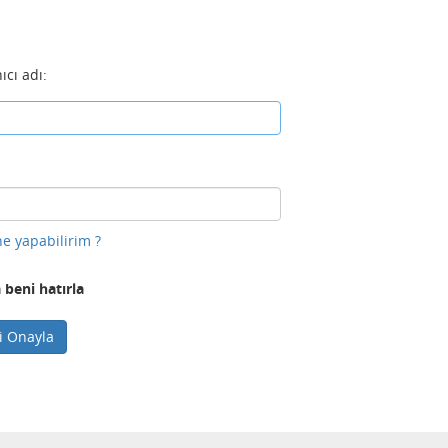
ıcı adı:
e yapabilirim ?
 beni hatırla
ni Onayla