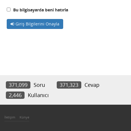
Bu bilgisayarda beni hatırla
Giriş Bilgilerini Onayla
371,099
Soru
371,323
Cevap
2,446
Kullanıcı
İletişim
Künye