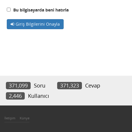
Bu bilgisayarda beni hatırla
Giriş Bilgilerini Onayla
371,099
Soru
371,323
Cevap
2,446
Kullanıcı
İletişim
Künye