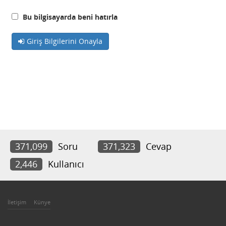
Bu bilgisayarda beni hatırla
Giriş Bilgilerini Onayla
371,099
Soru
371,323
Cevap
2,446
Kullanıcı
İletişim
Künye