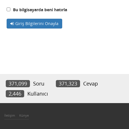
Bu bilgisayarda beni hatırla
Giriş Bilgilerini Onayla
371,099
Soru
371,323
Cevap
2,446
Kullanıcı
İletişim
Künye