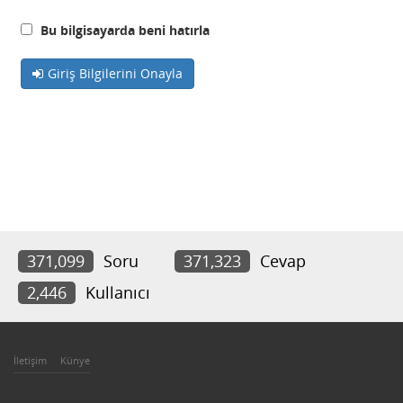
Bu bilgisayarda beni hatırla
Giriş Bilgilerini Onayla
371,099
Soru
371,323
Cevap
2,446
Kullanıcı
İletişim
Künye