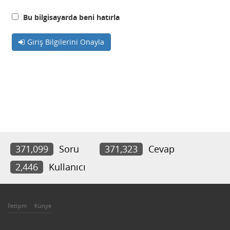
Bu bilgisayarda beni hatırla
Giriş Bilgilerini Onayla
371,099
Soru
371,323
Cevap
2,446
Kullanıcı
İletişim
Künye