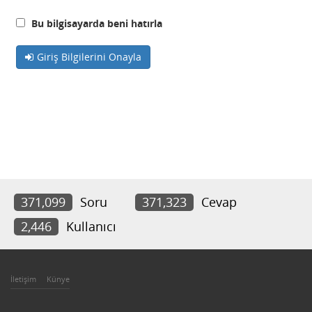
Bu bilgisayarda beni hatırla
Giriş Bilgilerini Onayla
371,099
Soru
371,323
Cevap
2,446
Kullanıcı
İletişim
Künye