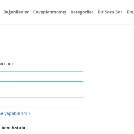
Beğenilenler
Cevaplanmamış
Kategoriler
Bir Soru Sor
Blo
ıcı adı:
e yapabilirim ?
 beni hatırla