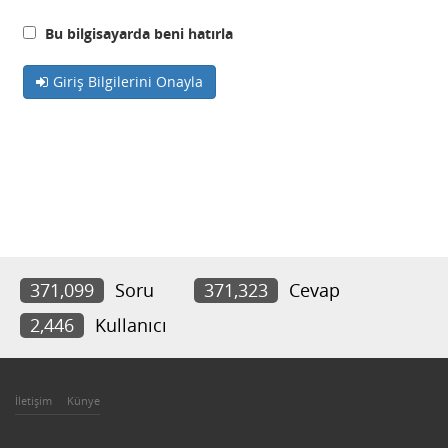
Bu bilgisayarda beni hatırla
Giriş Bilgilerini Onayla
371,099
Soru
371,323
Cevap
2,446
Kullanıcı
İletişim
Künye