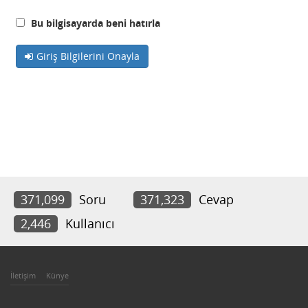
Bu bilgisayarda beni hatırla
Giriş Bilgilerini Onayla
371,099
Soru
371,323
Cevap
2,446
Kullanıcı
İletişim
Künye