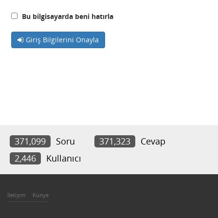
Bu bilgisayarda beni hatırla
Giriş Bilgilerini Onayla
371,099
Soru
371,323
Cevap
2,446
Kullanıcı
İletişim
Künye