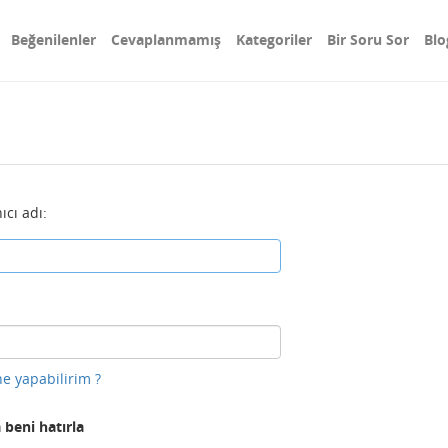
Beğenilenler
Cevaplanmamış
Kategoriler
Bir Soru Sor
Blo
ıcı adı:
e yapabilirim ?
 beni hatırla