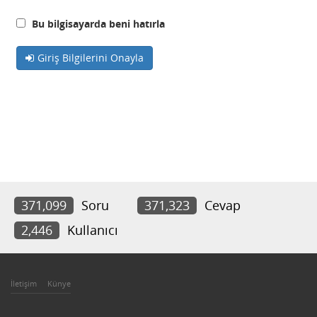
Bu bilgisayarda beni hatırla
Giriş Bilgilerini Onayla
371,099
Soru
371,323
Cevap
2,446
Kullanıcı
İletişim
Künye