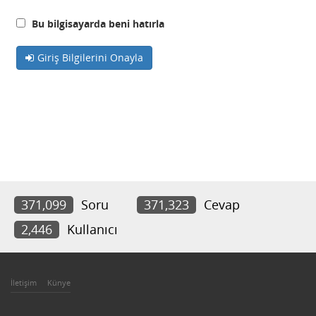
Bu bilgisayarda beni hatırla
Giriş Bilgilerini Onayla
371,099
Soru
371,323
Cevap
2,446
Kullanıcı
İletişim
Künye