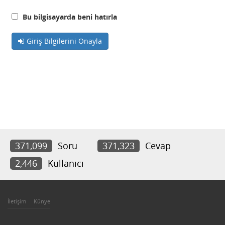
Bu bilgisayarda beni hatırla
Giriş Bilgilerini Onayla
371,099
Soru
371,323
Cevap
2,446
Kullanıcı
İletişim
Künye