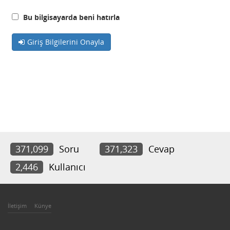
Bu bilgisayarda beni hatırla
Giriş Bilgilerini Onayla
371,099
Soru
371,323
Cevap
2,446
Kullanıcı
İletişim
Künye