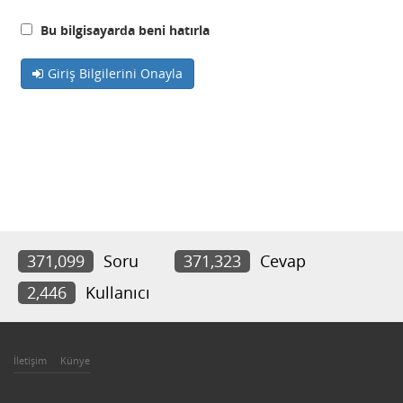
Bu bilgisayarda beni hatırla
Giriş Bilgilerini Onayla
371,099
Soru
371,323
Cevap
2,446
Kullanıcı
İletişim
Künye