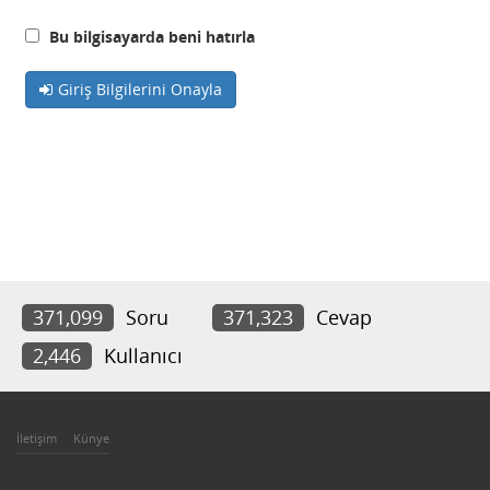
Bu bilgisayarda beni hatırla
Giriş Bilgilerini Onayla
371,099
Soru
371,323
Cevap
2,446
Kullanıcı
İletişim
Künye