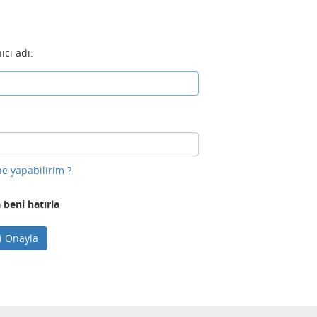
ıcı adı:
e yapabilirim ?
 beni hatırla
ni Onayla