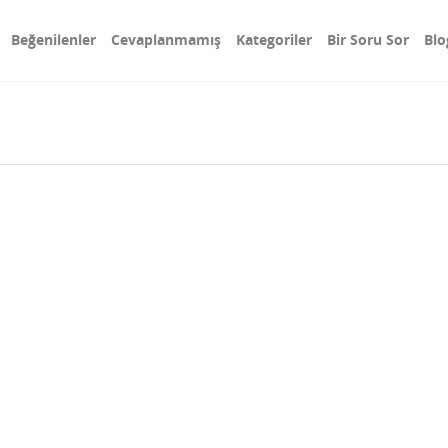
Beğenilenler
Cevaplanmamış
Kategoriler
Bir Soru Sor
Blo