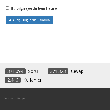
Bu bilgisayarda beni hatırla
Giriş Bilgilerini Onayla
371,099
Soru
371,323
Cevap
2,446
Kullanıcı
İletişim
Künye