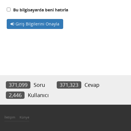
Bu bilgisayarda beni hatırla
Giriş Bilgilerini Onayla
371,099
Soru
371,323
Cevap
2,446
Kullanıcı
İletişim
Künye