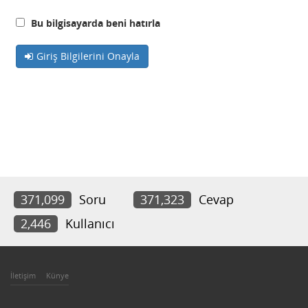
Bu bilgisayarda beni hatırla
Giriş Bilgilerini Onayla
371,099
Soru
371,323
Cevap
2,446
Kullanıcı
İletişim
Künye