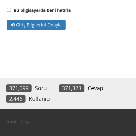
Bu bilgisayarda beni hatırla
Giriş Bilgilerini Onayla
371,099
Soru
371,323
Cevap
2,446
Kullanıcı
İletişim
Künye