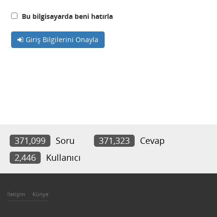
Bu bilgisayarda beni hatırla
Giriş Bilgilerini Onayla
371,099
Soru
371,323
Cevap
2,446
Kullanıcı
İletişim
Künye