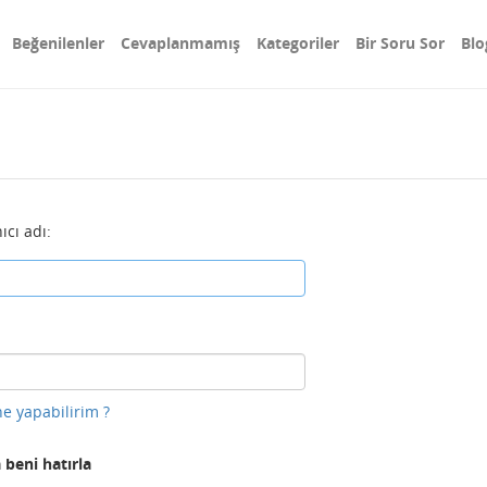
Beğenilenler
Cevaplanmamış
Kategoriler
Bir Soru Sor
Blo
ıcı adı:
e yapabilirim ?
 beni hatırla