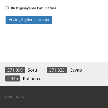
Bu bilgisayarda beni hatırla
Giriş Bilgilerini Onayla
371,099
Soru
371,323
Cevap
2,446
Kullanıcı
İletişim
Künye