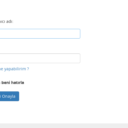
ıcı adı:
e yapabilirim ?
 beni hatırla
ni Onayla