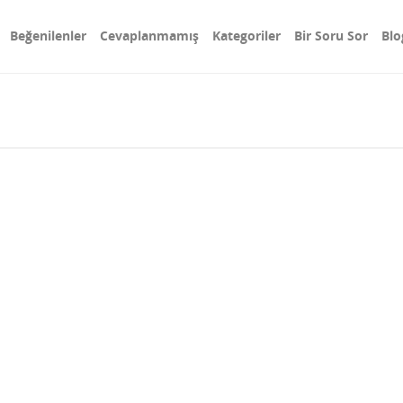
Beğenilenler
Cevaplanmamış
Kategoriler
Bir Soru Sor
Blo