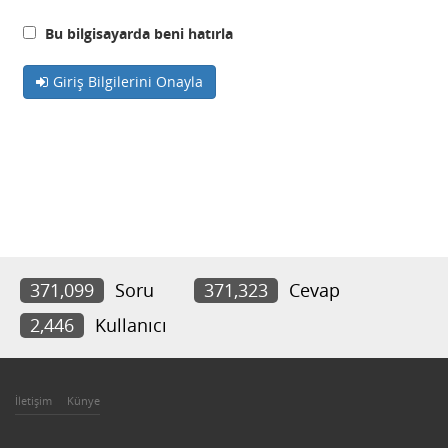
Bu bilgisayarda beni hatırla
Giriş Bilgilerini Onayla
371,099
Soru
371,323
Cevap
2,446
Kullanıcı
İletişim
Künye