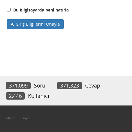
Bu bilgisayarda beni hatırla
Giriş Bilgilerini Onayla
371,099
Soru
371,323
Cevap
2,446
Kullanıcı
İletişim
Künye