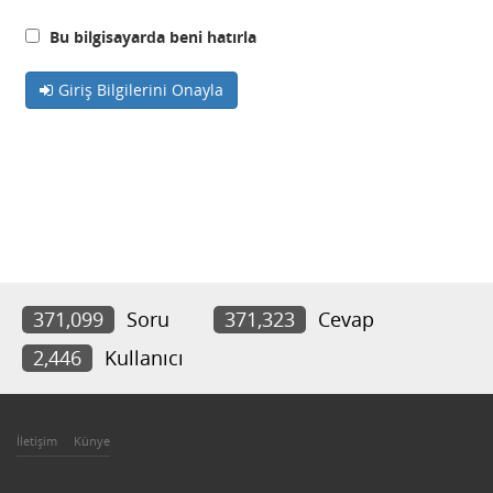
Bu bilgisayarda beni hatırla
Giriş Bilgilerini Onayla
371,099
Soru
371,323
Cevap
2,446
Kullanıcı
İletişim
Künye