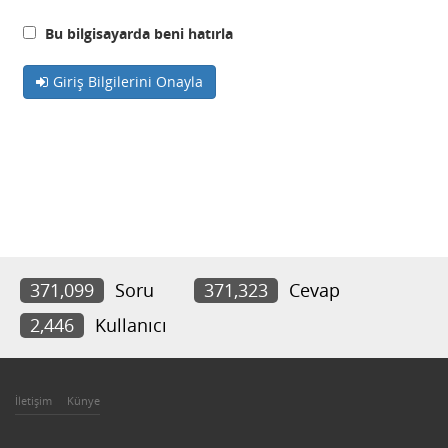
Bu bilgisayarda beni hatırla
Giriş Bilgilerini Onayla
371,099
Soru
371,323
Cevap
2,446
Kullanıcı
İletişim
Künye