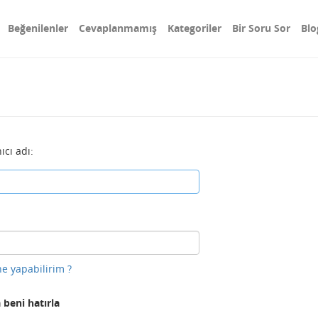
Beğenilenler
Cevaplanmamış
Kategoriler
Bir Soru Sor
Blo
ıcı adı:
e yapabilirim ?
 beni hatırla