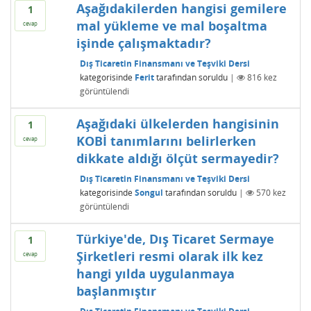
Aşağıdakilerden hangisi gemilere
1
mal yükleme ve mal boşaltma
cevap
işinde çalışmaktadır?
Dış Ticaretin Finansmanı ve Teşviki Dersi
kategorisinde
Ferit
tarafından
soruldu
|
816
kez
görüntülendi
Aşağıdaki ülkelerden hangisinin
1
KOBİ tanımlarını belirlerken
cevap
dikkate aldığı ölçüt sermayedir?
Dış Ticaretin Finansmanı ve Teşviki Dersi
kategorisinde
Songul
tarafından
soruldu
|
570
kez
görüntülendi
Türkiye'de, Dış Ticaret Sermaye
1
Şirketleri resmi olarak ilk kez
cevap
hangi yılda uygulanmaya
başlanmıştır