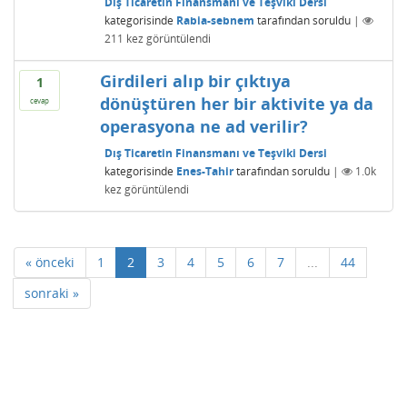
Dış Ticaretin Finansmanı ve Teşviki Dersi
kategorisinde
Rabia-sebnem
tarafından
soruldu
|
211
kez görüntülendi
Girdileri alıp bir çıktıya
1
dönüştüren her bir aktivite ya da
cevap
operasyona ne ad verilir?
Dış Ticaretin Finansmanı ve Teşviki Dersi
kategorisinde
Enes-Tahir
tarafından
soruldu
|
1.0k
kez görüntülendi
« önceki
1
2
3
4
5
6
7
...
44
sonraki »