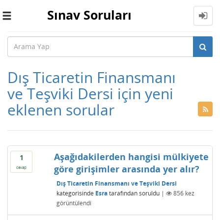
Sınav Soruları
Toggle
navigation
Dış Ticaretin Finansmanı
ve Teşviki Dersi için yeni
eklenen sorular
Aşağıdakilerden hangisi mülkiyete
1
göre girişimler arasında yer alır?
cevap
Dış Ticaretin Finansmanı ve Teşviki Dersi
kategorisinde
Esra
tarafından
soruldu
|
856
kez
görüntülendi