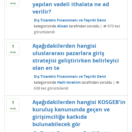
yapılan vadeli ithalata ne ad
cevap
verilir?
Dış Ticaretin Finansmanı ve Teşviki Dersi
kategorisinde
Alisan
tarafından
soruldu
|
970
kez
görüntülendi
Aşağıdakilerden hangisi
1
uluslararası pazarlara giriş
cevap
stratejisi geliştirirken belirleyici
olan en te
Dış Ticaretin Finansmanı ve Teşviki Dersi
kategorisinde
Halil-ibrahim
tarafından
soruldu
|
638
kez görüntülendi
Aşağıdakilerden hangisi KOSGEB'in
1
kuruluş kanununda geçen ve
cevap
girişimciliğe katkıda
bulunabilecek gör