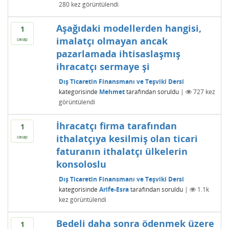
280
kez görüntülendi
Aşağıdaki modellerden hangisi,
1
imalatçı olmayan ancak
cevap
pazarlamada ihtisaslaşmış
ihracatçı sermaye şi
Dış Ticaretin Finansmanı ve Teşviki Dersi
kategorisinde
Mehmet
tarafından
soruldu
|
727
kez
görüntülendi
İhracatçı firma tarafından
1
ithalatçıya kesilmiş olan ticari
cevap
faturanın ithalatçı ülkelerin
konsoloslu
Dış Ticaretin Finansmanı ve Teşviki Dersi
kategorisinde
Arife-Esra
tarafından
soruldu
|
1.1k
kez görüntülendi
Bedeli daha sonra ödenmek üzere
1