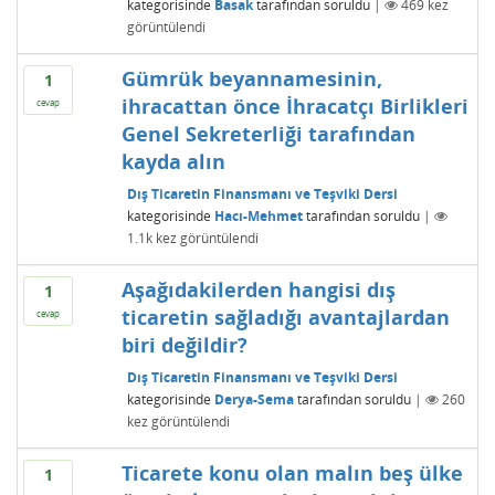
kategorisinde
Basak
tarafından
soruldu
|
469
kez
görüntülendi
Gümrük beyannamesinin,
1
ihracattan önce İhracatçı Birlikleri
cevap
Genel Sekreterliği tarafından
kayda alın
Dış Ticaretin Finansmanı ve Teşviki Dersi
kategorisinde
Hacı-Mehmet
tarafından
soruldu
|
1.1k
kez görüntülendi
Aşağıdakilerden hangisi dış
1
ticaretin sağladığı avantajlardan
cevap
biri değildir?
Dış Ticaretin Finansmanı ve Teşviki Dersi
kategorisinde
Derya-Sema
tarafından
soruldu
|
260
kez görüntülendi
Ticarete konu olan malın beş ülke
1