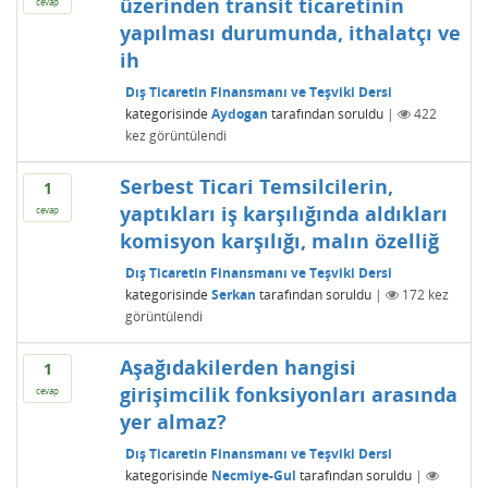
üzerinden transit ticaretinin
cevap
yapılması durumunda, ithalatçı ve
ih
Dış Ticaretin Finansmanı ve Teşviki Dersi
kategorisinde
Aydogan
tarafından
soruldu
|
422
kez görüntülendi
Serbest Ticari Temsilcilerin,
1
yaptıkları iş karşılığında aldıkları
cevap
komisyon karşılığı, malın özelliğ
Dış Ticaretin Finansmanı ve Teşviki Dersi
kategorisinde
Serkan
tarafından
soruldu
|
172
kez
görüntülendi
Aşağıdakilerden hangisi
1
girişimcilik fonksiyonları arasında
cevap
yer almaz?
Dış Ticaretin Finansmanı ve Teşviki Dersi
kategorisinde
Necmiye-Gul
tarafından
soruldu
|