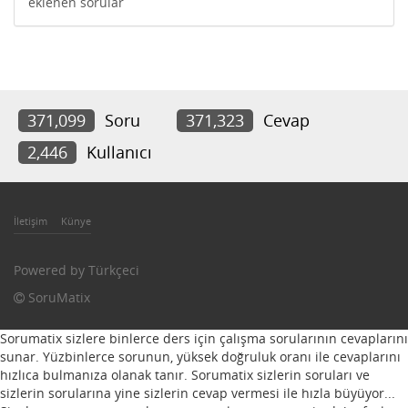
eklenen sorular
371,099
Soru
371,323
Cevap
2,446
Kullanıcı
İletişim
Künye
Powered by
Türkçeci
SoruMatix
Sorumatix sizlere binlerce ders için çalışma sorularının cevaplarını
sunar. Yüzbinlerce sorunun, yüksek doğruluk oranı ile cevaplarını
hızlıca bulmanıza olanak tanır. Sorumatix sizlerin soruları ve
sizlerin sorularına yine sizlerin cevap vermesi ile hızla büyüyor...