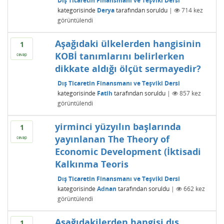
Dış Ticaretin Finansmanı ve Teşviki Dersi
kategorisinde
Derya
tarafından
soruldu
|
714
kez
görüntülendi
Aşağıdaki ülkelerden hangisinin
1
KOBİ tanımlarını belirlerken
cevap
dikkate aldığı ölçüt sermayedir?
Dış Ticaretin Finansmanı ve Teşviki Dersi
kategorisinde
Fatih
tarafından
soruldu
|
857
kez
görüntülendi
yirminci yüzyılın başlarında
1
yayınlanan The Theory of
cevap
Economic Development (İktisadi
Kalkınma Teoris
Dış Ticaretin Finansmanı ve Teşviki Dersi
kategorisinde
Adnan
tarafından
soruldu
|
662
kez
görüntülendi
Aşağıdakilerden hangisi dış
1