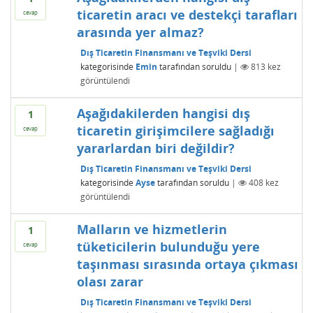
ticaretin aracı ve destekçi tarafları
cevap
arasında yer almaz?
Dış Ticaretin Finansmanı ve Teşviki Dersi
kategorisinde
Emin
tarafından
soruldu
|
813
kez
görüntülendi
Aşağıdakilerden hangisi dış
1
ticaretin girişimcilere sağladığı
cevap
yararlardan biri değildir?
Dış Ticaretin Finansmanı ve Teşviki Dersi
kategorisinde
Ayse
tarafından
soruldu
|
408
kez
görüntülendi
Malların ve hizmetlerin
1
tüketicilerin bulunduğu yere
cevap
taşınması sırasında ortaya çıkması
olası zarar
Dış Ticaretin Finansmanı ve Teşviki Dersi