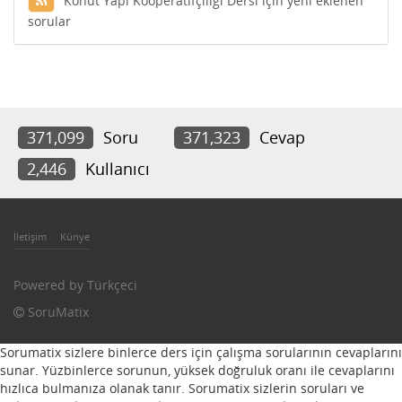
Konut Yapı Kooperatifçiliği Dersi için yeni eklenen
sorular
371,099
Soru
371,323
Cevap
2,446
Kullanıcı
İletişim
Künye
Powered by
Türkçeci
SoruMatix
Sorumatix sizlere binlerce ders için çalışma sorularının cevaplarını
sunar. Yüzbinlerce sorunun, yüksek doğruluk oranı ile cevaplarını
hızlıca bulmanıza olanak tanır. Sorumatix sizlerin soruları ve