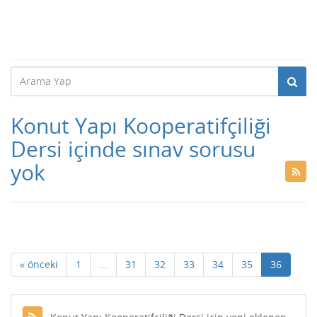
Konut Yapı Kooperatifçiliği
Dersi içinde sınav sorusu
yok
« önceki
1
...
31
32
33
34
35
36