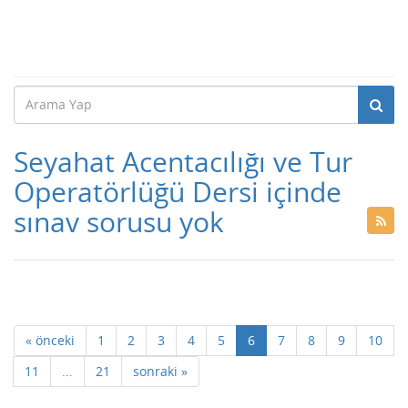
Seyahat Acentacılığı ve Tur
Operatörlüğü Dersi içinde
sınav sorusu yok
« önceki
1
2
3
4
5
6
7
8
9
10
11
...
21
sonraki »