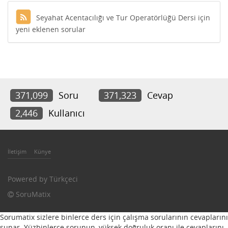
Seyahat Acentacılığı ve Tur Operatörlüğü Dersi için
yeni eklenen sorular
371,099
Soru
371,323
Cevap
2,446
Kullanıcı
İletişim
Künye
Powered by
Türkçeci
SoruMatix
Sorumatix sizlere binlerce ders için çalışma sorularının cevaplarını
sunar. Yüzbinlerce sorunun, yüksek doğruluk oranı ile cevaplarını