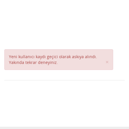
Yeni kullanıcı kaydı geçici olarak askıya alındı.
Close
×
Yakında tekrar deneyiniz.