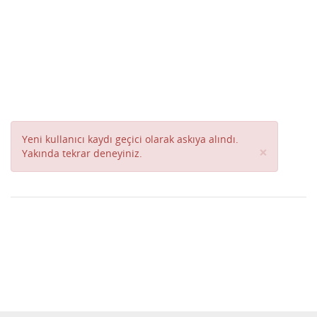
Yeni kullanıcı kaydı geçici olarak askıya alındı.
Close
×
Yakında tekrar deneyiniz.