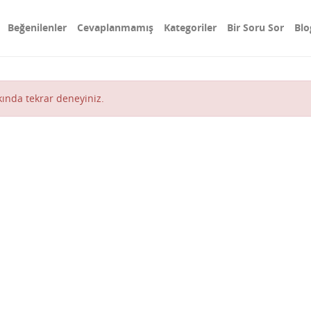
Beğenilenler
Cevaplanmamış
Kategoriler
Bir Soru Sor
Blo
akında tekrar deneyiniz.