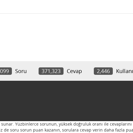
,099
Soru
371,323
Cevap
2,446
Kullanı
ı sunar. Yüzbinlerce sorunun, yüksek doğruluk oranı ile cevaplarını 
 Siz de soru sorun puan kazanın, sorulara cevap verin daha fazla pua