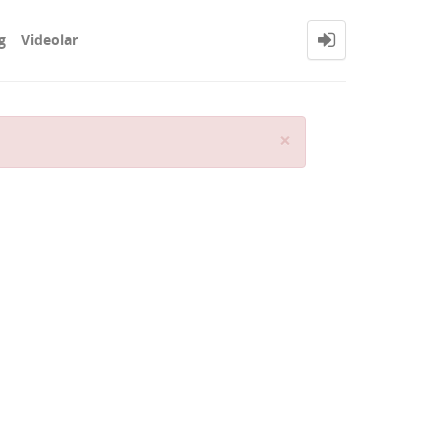
g
Videolar
Close
×