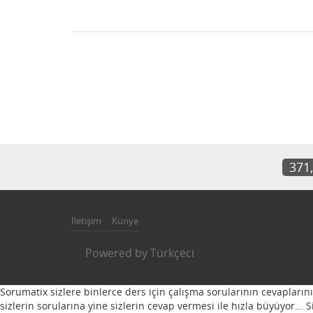
371
İletişim
Künye
Powered by
Türkçeci
Sorumatix sizlere binlerce ders için çalışma sorularının cevapların
sizlerin sorularına yine sizlerin cevap vermesi ile hızla büyüyor...