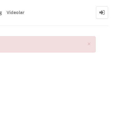
g
Videolar
Close
×