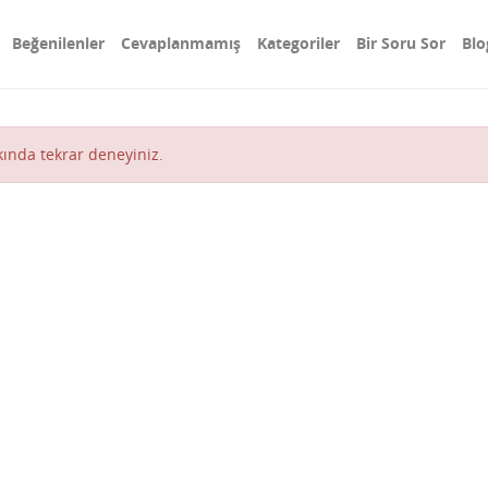
Beğenilenler
Cevaplanmamış
Kategoriler
Bir Soru Sor
Blo
akında tekrar deneyiniz.