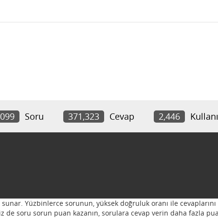
,099
Soru
371,323
Cevap
2,446
Kullanı
ı sunar. Yüzbinlerce sorunun, yüksek doğruluk oranı ile cevaplarını 
 Siz de soru sorun puan kazanın, sorulara cevap verin daha fazla pua