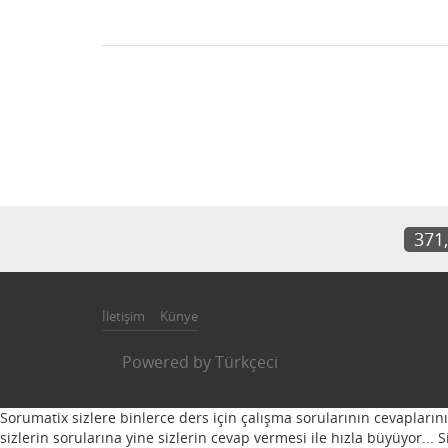
371
İletişim
Künye
Powered by
Türkçeci
Sorumatix sizlere binlerce ders için çalışma sorularının cevapların
sizlerin sorularına yine sizlerin cevap vermesi ile hızla büyüyor...