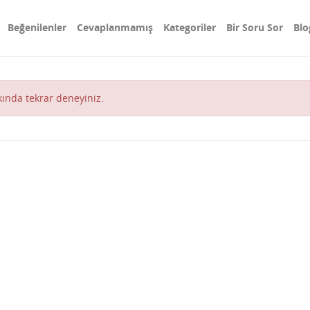
Beğenilenler
Cevaplanmamış
Kategoriler
Bir Soru Sor
Blo
akında tekrar deneyiniz.