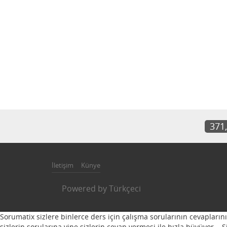
371
İletişim
Künye
Powered by
Türkçeci
Sorumatix sizlere binlerce ders için çalışma sorularının cevapların
sizlerin sorularına yine sizlerin cevap vermesi ile hızla büyüyor...