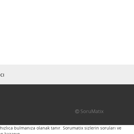
cı
SoruMatix
hızlıca bulmanıza olanak tanır. Sorumatix sizlerin soruları ve
n kazanın...