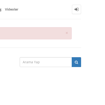
g
Videolar
Close
×