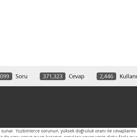
,099
Soru
371,323
Cevap
2,446
Kullanı
ı sunar. Yüzbinlerce sorunun, yüksek doğruluk oranı ile cevaplarını 
 Siz de soru sorun puan kazanın, sorulara cevap verin daha fazla pua