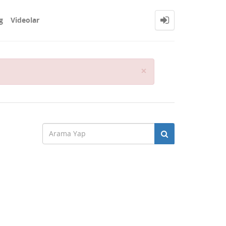
g
Videolar
Close
×