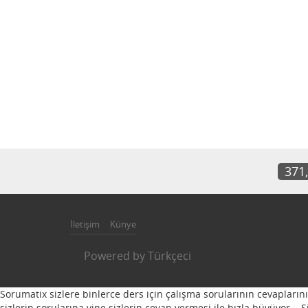
371
İletişim
Künye
Powered by
Türkçeci
Sorumatix sizlere binlerce ders için çalışma sorularının cevapların
sizlerin sorularına yine sizlerin cevap vermesi ile hızla büyüyor...