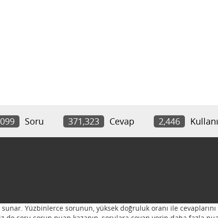
,099
Soru
371,323
Cevap
2,446
Kullanı
ı sunar. Yüzbinlerce sorunun, yüksek doğruluk oranı ile cevaplarını 
 Siz de soru sorun puan kazanın, sorulara cevap verin daha fazla pua