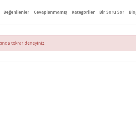
Beğenilenler
Cevaplanmamış
Kategoriler
Bir Soru Sor
Blo
akında tekrar deneyiniz.