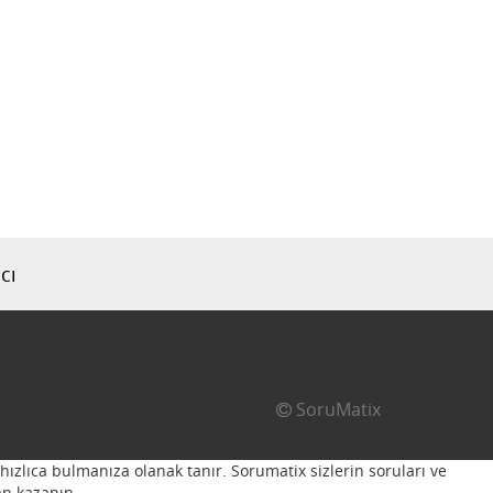
cı
SoruMatix
hızlıca bulmanıza olanak tanır. Sorumatix sizlerin soruları ve
n kazanın...