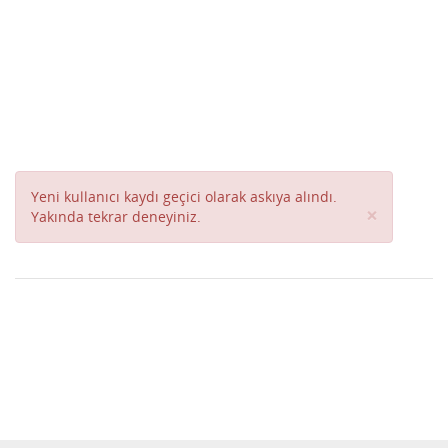
Yeni kullanıcı kaydı geçici olarak askıya alındı.
Close
×
Yakında tekrar deneyiniz.