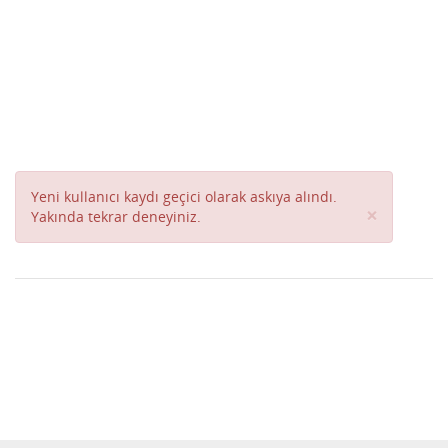
Yeni kullanıcı kaydı geçici olarak askıya alındı.
Close
×
Yakında tekrar deneyiniz.