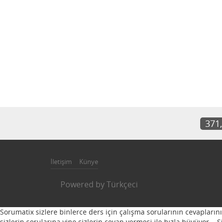
371
İletişim
Künye
Powered by
Türkçeci
Sorumatix sizlere binlerce ders için çalışma sorularının cevapların
sizlerin sorularına yine sizlerin cevap vermesi ile hızla büyüyor...