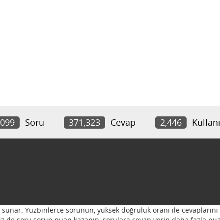
,099
Soru
371,323
Cevap
2,446
Kullanı
ı sunar. Yüzbinlerce sorunun, yüksek doğruluk oranı ile cevaplarını 
 Siz de soru sorun puan kazanın, sorulara cevap verin daha fazla pua