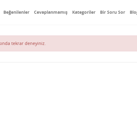
Beğenilenler
Cevaplanmamış
Kategoriler
Bir Soru Sor
Blo
akında tekrar deneyiniz.