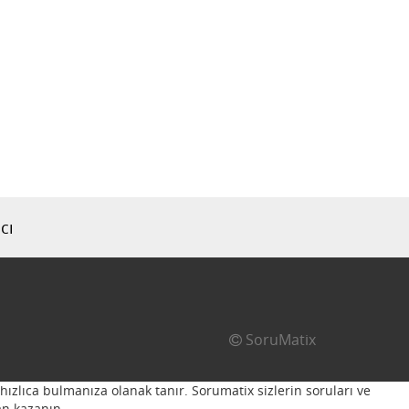
cı
SoruMatix
hızlıca bulmanıza olanak tanır. Sorumatix sizlerin soruları ve
n kazanın...