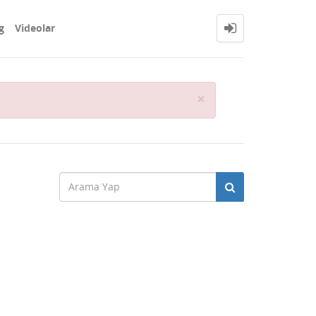
g
Videolar
Close
×