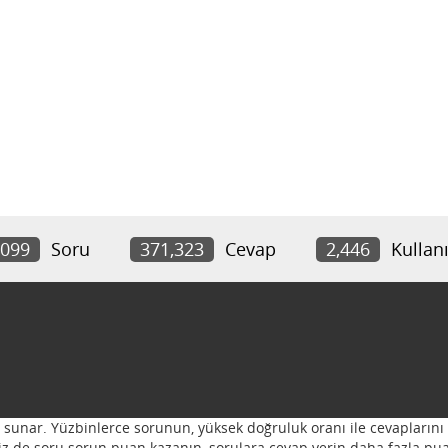
,099
Soru
371,323
Cevap
2,446
Kullanı
ı sunar. Yüzbinlerce sorunun, yüksek doğruluk oranı ile cevaplarını 
 Siz de soru sorun puan kazanın, sorulara cevap verin daha fazla pua