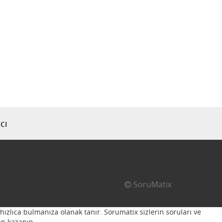
cı
SoruMatix
hızlıca bulmanıza olanak tanır. Sorumatix sizlerin soruları ve
n kazanın...