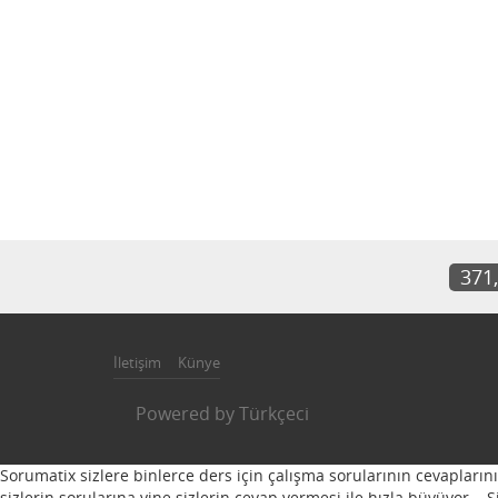
371
İletişim
Künye
Powered by
Türkçeci
Sorumatix sizlere binlerce ders için çalışma sorularının cevapların
sizlerin sorularına yine sizlerin cevap vermesi ile hızla büyüyor...