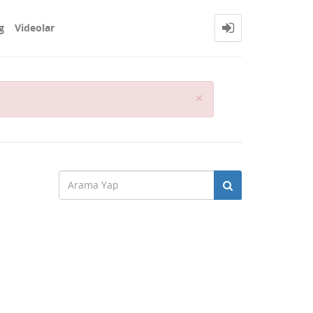
g
Videolar
Close
×