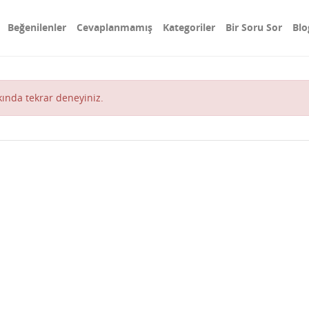
Beğenilenler
Cevaplanmamış
Kategoriler
Bir Soru Sor
Blo
akında tekrar deneyiniz.