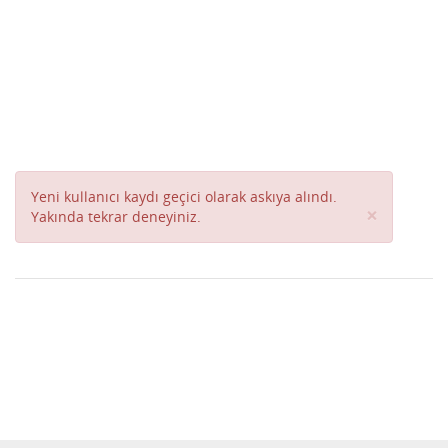
Yeni kullanıcı kaydı geçici olarak askıya alındı.
Close
×
Yakında tekrar deneyiniz.