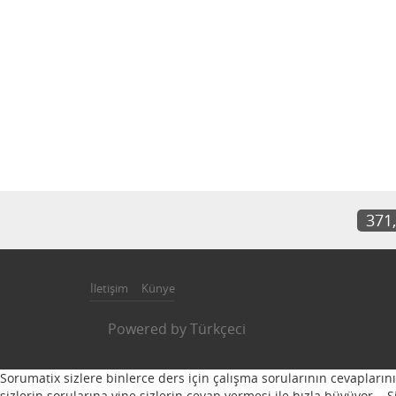
371
İletişim
Künye
Powered by
Türkçeci
Sorumatix sizlere binlerce ders için çalışma sorularının cevapların
sizlerin sorularına yine sizlerin cevap vermesi ile hızla büyüyor...