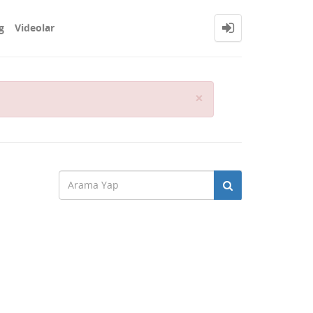
g
Videolar
Close
×