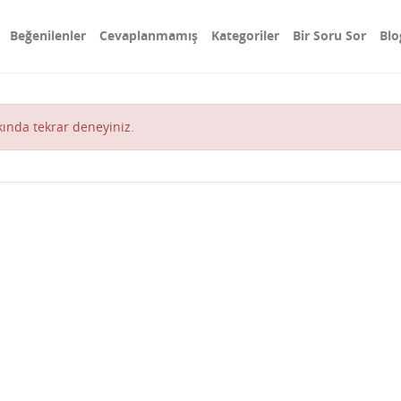
Beğenilenler
Cevaplanmamış
Kategoriler
Bir Soru Sor
Blo
akında tekrar deneyiniz.