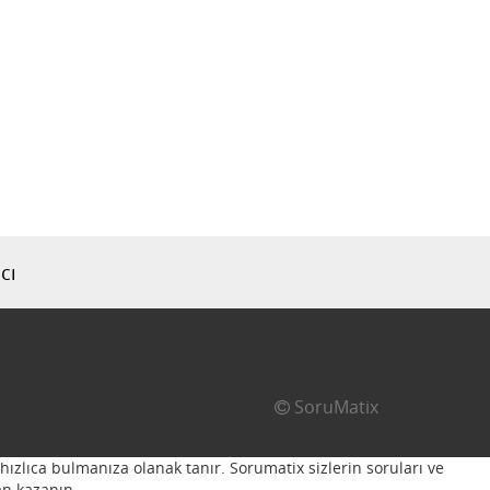
cı
SoruMatix
hızlıca bulmanıza olanak tanır. Sorumatix sizlerin soruları ve
n kazanın...