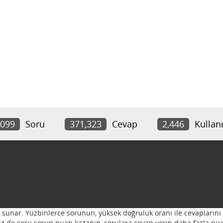
,099
Soru
371,323
Cevap
2,446
Kullanı
ı sunar. Yüzbinlerce sorunun, yüksek doğruluk oranı ile cevaplarını 
 Siz de soru sorun puan kazanın, sorulara cevap verin daha fazla pua