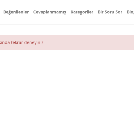
Beğenilenler
Cevaplanmamış
Kategoriler
Bir Soru Sor
Blo
akında tekrar deneyiniz.