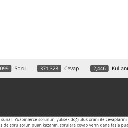
,099
Soru
371,323
Cevap
2,446
Kullanı
ı sunar. Yüzbinlerce sorunun, yüksek doğruluk oranı ile cevaplarını 
 Siz de soru sorun puan kazanın, sorulara cevap verin daha fazla pua