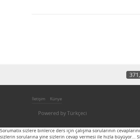
371
İletişim
Künye
Powered by
Türkçeci
Sorumatix sizlere binlerce ders için çalışma sorularının cevapların
sizlerin sorularına yine sizlerin cevap vermesi ile hızla büyüyor...