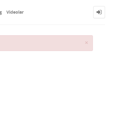
g
Videolar
Close
×